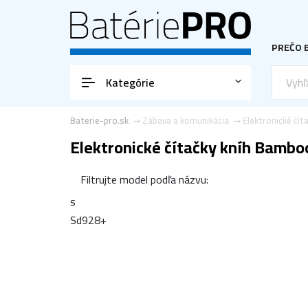
PREČO B
Kategórie
Baterie-pro.sk
Zábava a komunikácia
Elektronické čít
Elektronické čítačky kníh Bambo
Filtrujte model podľa názvu:
s
Sd928+