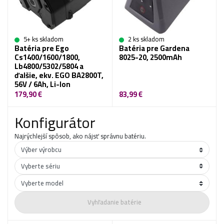
5+ ks skladom
2 ks skladom
Batéria pre Ego
Batéria pre Gardena
Cs1400/1600/1800,
8025-20, 2500mAh
Lb4800/5302/5804 a
ďalšie, ekv. EGO BA2800T,
56V / 6Ah, Li-Ion
179,90 €
83,99 €
Konfigurátor
Najrýchlejší spôsob, ako nájsť správnu batériu.
Vyhľadanie batérie