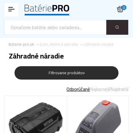
0
Baterie-pro.sk
Dom, dielňa a záhrada
Záhradné náradie
Záhradné náradie
Filtrovanie produktov
Odporúčané
Najlacnejší
Najdrahší