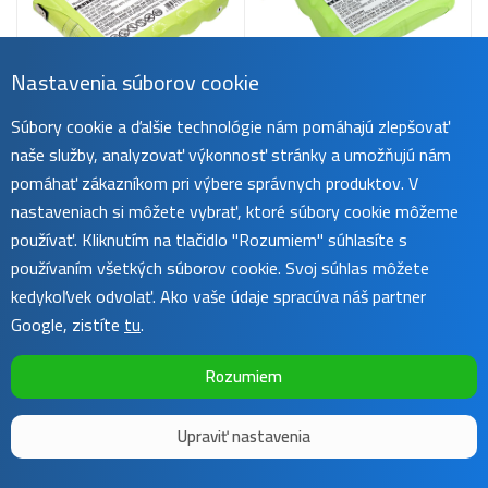
Nastavenia súborov cookie
Na objednávku
Na objednávku
Batéria pre Wolf Garten
Batéria pre Wolf Garten
Gh60, 3000 mAh, Ni-Mh
Súbory cookie a ďalšie technológie nám pomáhajú zlepšovať
4057-075, 3000 mAh, Ni-
Mh
naše služby, analyzovať výkonnosť stránky a umožňujú nám
46,22 €
28,46 €
pomáhať zákazníkom pri výbere správnych produktov. V
nastaveniach si môžete vybrať, ktoré súbory cookie môžeme
používať. Kliknutím na tlačidlo "Rozumiem" súhlasíte s
používaním všetkých súborov cookie. Svoj súhlas môžete
Načítať ďalších 26
kedykoľvek odvolať. Ako vaše údaje spracúva náš partner
Google, zistíte
tu
.
1
2
...
4
Rozumiem
Upraviť nastavenia
Copyright ©
Sunnysoft
2016 - 2026 | Template by
Colorlib