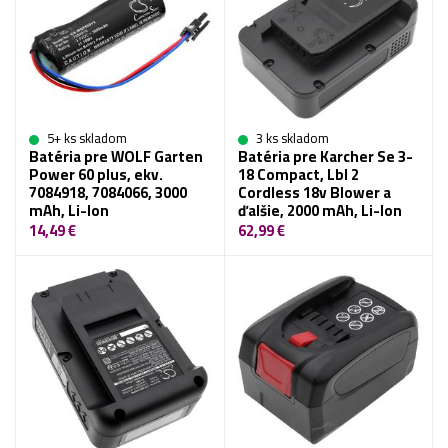
5+ ks skladom
3 ks skladom
Batéria pre WOLF Garten
Batéria pre Karcher Se 3-
Power 60 plus, ekv.
18 Compact, Lbl 2
7084918, 7084066, 3000
Cordless 18v Blower a
mAh, Li-Ion
ďalšie, 2000 mAh, Li-Ion
14,49 €
62,99 €