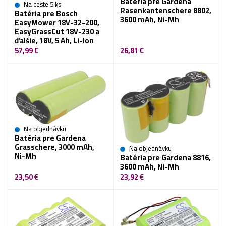
Batéria pre Gardena
Na ceste 5 ks
Rasenkantenschere 8802,
Batéria pre Bosch
3600 mAh, Ni-Mh
EasyMower 18V-32-200,
EasyGrassCut 18V-230 a
ďalšie, 18V, 5 Ah, Li-Ion
57,99 €
26,81 €
Na objednávku
Batéria pre Gardena
Grasschere, 3000 mAh,
Na objednávku
Ni-Mh
Batéria pre Gardena 8816,
3600 mAh, Ni-Mh
23,50 €
23,92 €