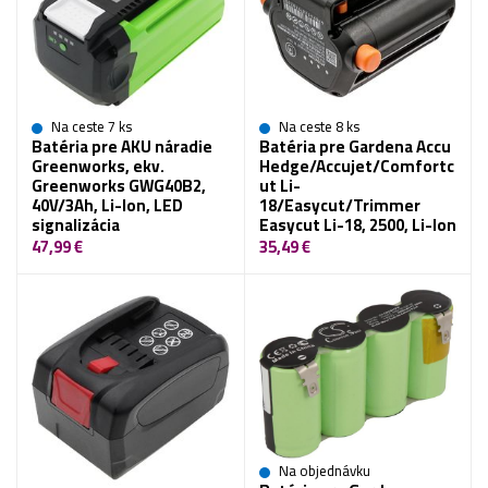
Na ceste 7 ks
Na ceste 8 ks
Batéria pre AKU náradie
Batéria pre Gardena Accu
Greenworks, ekv.
Hedge/Accujet/Comfortc
Greenworks GWG40B2,
ut Li-
40V/3Ah, Li-Ion, LED
18/Easycut/Trimmer
signalizácia
Easycut Li-18, 2500, Li-Ion
47,99 €
35,49 €
Na objednávku