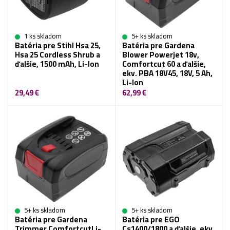
1 ks skladom
5+ ks skladom
Batéria pre Stihl Hsa 25,
Batéria pre Gardena
Hsa 25 Cordless Shrub a
Blower Powerjet 18v,
ďalšie, 1500 mAh, Li-Ion
Comfortcut 60 a ďalšie,
ekv. PBA 18V45, 18V, 5 Ah,
Li-Ion
29,49 €
62,99 €
5+ ks skladom
5+ ks skladom
Batéria pre Gardena
Batéria pre EGO
Trimmer ComfortcutLi-
Cs1400/1800 a ďalšie, ekv.