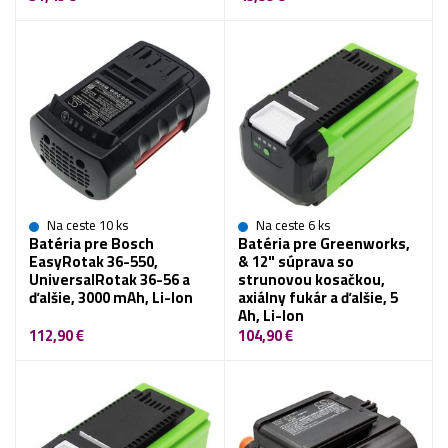
Na ceste 10 ks
Na ceste 6 ks
Batéria pre Bosch
Batéria pre Greenworks,
EasyRotak 36-550,
& 12" súprava so
UniversalRotak 36-56 a
strunovou kosačkou,
ďalšie, 3000 mAh, Li-Ion
axiálny fukár a ďalšie, 5
Ah, Li-Ion
112,90 €
104,90 €