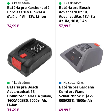
4 ks skladom
2 ks skladom
Batéria pre Karcher Lbl 2
Batéria pre Bosch
Cordless 18v Blower a
AdvancedCut 18,
ďalšie, 4 Ah, 18V, Li-Ion
AdvancedVac 18V-8 a
ďalšie, 18 V, 3 Ah
74,99 €
57,99 €
4 ks skladom
Na ceste 42 ks
Batéria pre Bosch
Batéria pre Gardena
Advancedcut 18,
Comfort Wand-
Unlimited Serie 6 a ďalšie,
Schlauchbox 35 (ekv.
1600A005B0, 2000 mAh,
008A231), 1500mAh
Li-Ion
31,49 €
49,99 €