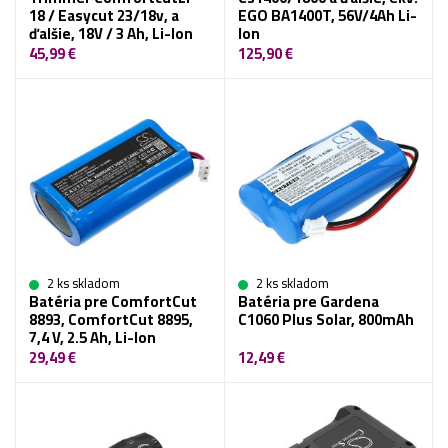
18 / Easycut 23/18v, a
EGO BA1400T, 56V/4Ah Li-
ďalšie, 18V / 3 Ah, Li-Ion
Ion
45,99 €
125,90 €
2 ks skladom
2 ks skladom
Batéria pre ComfortCut
Batéria pre Gardena
8893, ComfortCut 8895,
C1060 Plus Solar, 800mAh
7,4 V, 2.5 Ah, Li-Ion
29,49 €
12,49 €