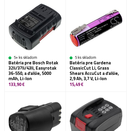
5+ ks skladom
5 ks skladom
Batéria pre Bosch Rotak
Batéria pre Gardena
32li/37li/43li, Easyrotak
ClassicCut Li, Grass
36-550, a ďalšie, 5000
Shears AccuCut a ďalšie,
mAh, Li-Ion
2,9 Ah, 3,7 V, Li-Ion
133,90 €
15,49 €