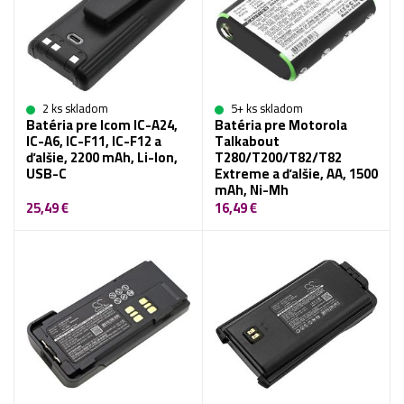
2 ks skladom
5+ ks skladom
Batéria pre Icom IC-A24,
Batéria pre Motorola
IC-A6, IC-F11, IC-F12 a
Talkabout
ďalšie, 2200 mAh, Li-Ion,
T280/T200/T82/T82
USB-C
Extreme a ďalšie, AA, 1500
mAh, Ni-Mh
25,49 €
16,49 €