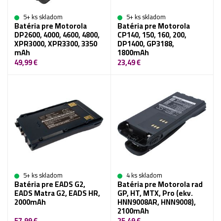
5+ ks skladom
5+ ks skladom
Batéria pre Motorola
Batéria pre Motorola
DP2600, 4000, 4600, 4800,
CP140, 150, 160, 200,
XPR3000, XPR3300, 3350
DP1400, GP3188,
mAh
1800mAh
49,99 €
23,49 €
5+ ks skladom
4 ks skladom
Batéria pre EADS G2,
Batéria pre Motorola rad
EADS Matra G2, EADS HR,
GP, HT, MTX, Pro (ekv.
2000mAh
HNN9008AR, HNN9008),
2100mAh
57,99 €
25,49 €