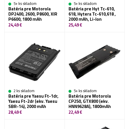
5+ ks skladom
5+ ks skladom
Batéria pre Motorola
Batéria pre Hyt Tc-610,
DP2400, 2600, P8600, XIR
618, Hytera Tc-610,618 ,
P6600, 1800 mAh
2000 mAh, Li-Ion
24,49 €
25,49 €
2 ks skladom
5+ ks skladom
Batéria pre Yaesu Ft-1dr,
Batéria pre Motorola
Yaesu Ft-2dr (ekv. Yaesu
CP250, GTX800 (ekv.
SBR-14), 2000 mAh
HNN9628A), 1800mAh
28,49 €
22,49 €