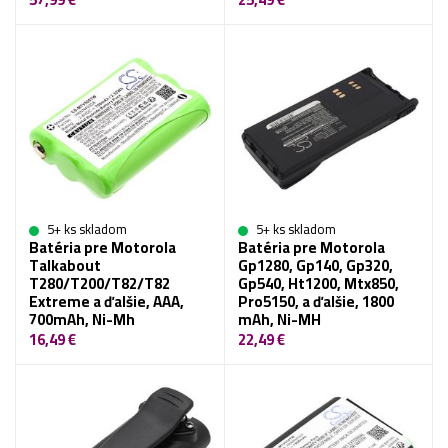
5+ ks skladom
5+ ks skladom
Batéria pre Motorola
Batéria pre Motorola
Talkabout
Gp1280, Gp140, Gp320,
T280/T200/T82/T82
Gp540, Ht1200, Mtx850,
Extreme a ďalšie, AAA,
Pro5150, a ďalšie, 1800
700mAh, Ni-Mh
mAh, Ni-MH
16,49 €
22,49 €