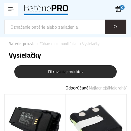
0
Baterie-pro.sk
Zábava a komunikácia
Vysielačky
Vysielačky
Filtrovanie produktov
Odporúčané
Najlacnejší
Najdrahší