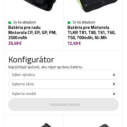
5+ ks skladom
5+ ks skladom
Batéria pre radu
Batéria pre Motorola
Motorola CP, EP, GP, PM,
TLKR T81, T80, T61, T60,
2500 mAh
T50, 700mAh, Ni-Mh
25,49 €
12,49 €
Konfigurátor
Najrýchlejší spôsob, ako nájsť správnu batériu.
Vyhľadanie batérie