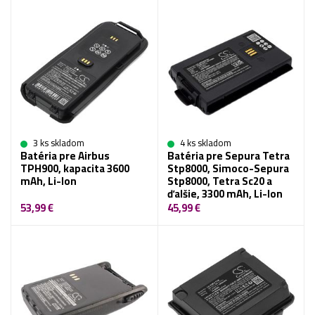
3 ks skladom
4 ks skladom
Batéria pre Airbus
Batéria pre Sepura Tetra
TPH900, kapacita 3600
Stp8000, Simoco-Sepura
mAh, Li-Ion
Stp8000, Tetra Sc20 a
ďalšie, 3300 mAh, Li-Ion
53,99 €
45,99 €