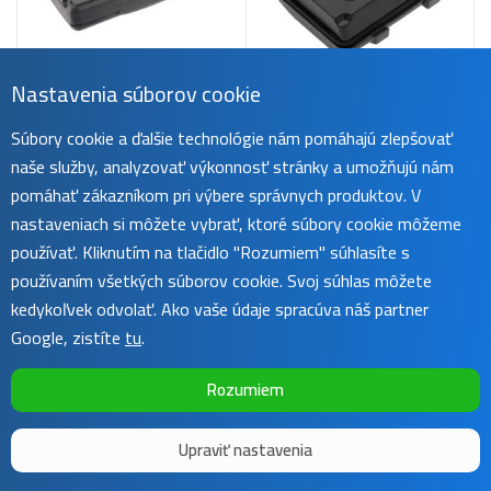
5+ ks skladom
2 ks skladom
Nastavenia súborov cookie
Batéria pre Motorola
Batéria pre Icom IC-80AD,
EX500, 560, 600, GP329,
IC-E91, ID-91 a ďalšie,
Súbory cookie a ďalšie technológie nám pomáhajú zlepšovať
628, 644, PTX760,
1900 mAh, Li-Ion
1800mAh, Li-Ion
naše služby, analyzovať výkonnosť stránky a umožňujú nám
24,49 €
37,49 €
pomáhať zákazníkom pri výbere správnych produktov. V
nastaveniach si môžete vybrať, ktoré súbory cookie môžeme
používať. Kliknutím na tlačidlo "Rozumiem" súhlasíte s
používaním všetkých súborov cookie. Svoj súhlas môžete
Načítať ďalších 26
kedykoľvek odvolať. Ako vaše údaje spracúva náš partner
Google, zistíte
tu
.
1
2
...
20
Rozumiem
Upraviť nastavenia
Copyright ©
Sunnysoft
2016 - 2026 | Template by
Colorlib