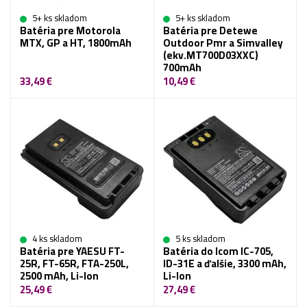
5+ ks skladom
5+ ks skladom
Batéria pre Motorola
Batéria pre Detewe
MTX, GP a HT, 1800mAh
Outdoor Pmr a Simvalley
(ekv.MT700D03XXC)
700mAh
33,49 €
10,49 €
4 ks skladom
5 ks skladom
Batéria pre YAESU FT-
Batéria do Icom IC-705,
25R, FT-65R, FTA-250L,
ID-31E a ďalšie, 3300 mAh,
2500 mAh, Li-Ion
Li-Ion
25,49 €
27,49 €