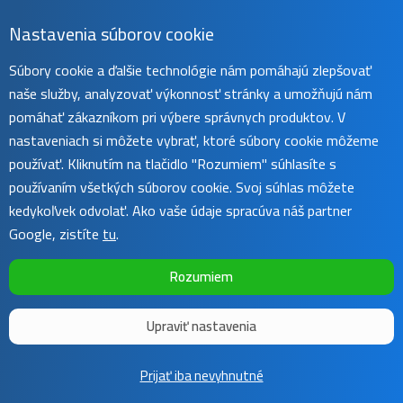
Nastavenia súborov cookie
Súbory cookie a ďalšie technológie nám pomáhajú zlepšovať
naše služby, analyzovať výkonnosť stránky a umožňujú nám
pomáhať zákazníkom pri výbere správnych produktov. V
nastaveniach si môžete vybrať, ktoré súbory cookie môžeme
používať. Kliknutím na tlačidlo "Rozumiem" súhlasíte s
používaním všetkých súborov cookie. Svoj súhlas môžete
kedykoľvek odvolať. Ako vaše údaje spracúva náš partner
Google, zistíte
tu
.
Rozumiem
Upraviť nastavenia
Copyright ©
Sunnysoft
2016 - 2026 | Template by
Colorlib
Prijať iba nevyhnutné