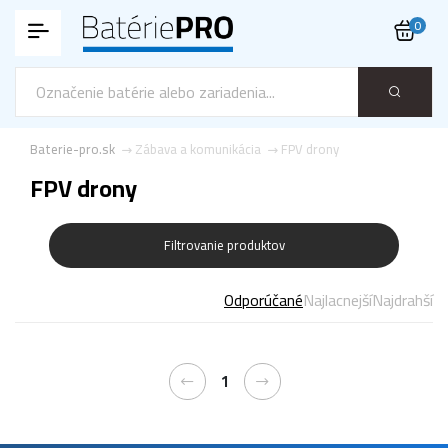
0
Baterie-pro.sk
Zábava a komunikácia
FPV drony
FPV drony
Filtrovanie produktov
Odporúčané
Najlacnejší
Najdrahší
1