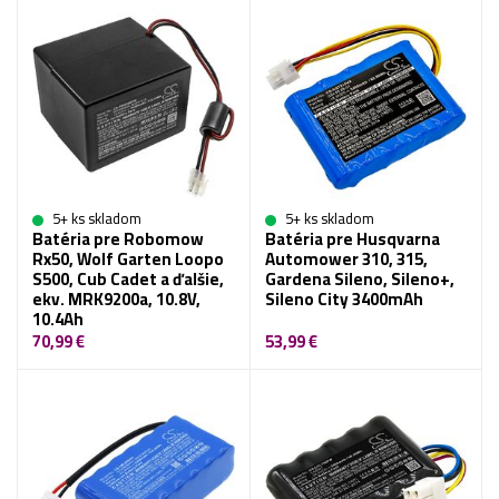
5+ ks skladom
5+ ks skladom
Batéria pre Robomow
Batéria pre Husqvarna
Rx50, Wolf Garten Loopo
Automower 310, 315,
S500, Cub Cadet a ďalšie,
Gardena Sileno, Sileno+,
ekv. MRK9200a, 10.8V,
Sileno City 3400mAh
10.4Ah
70,99 €
53,99 €