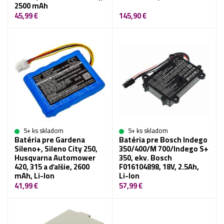
2500 mAh
45,99 €
145,90 €
5+ ks skladom
5+ ks skladom
Batéria pre Gardena
Batéria pre Bosch Indego
Sileno+, Sileno City 250,
350/400/M 700/Indego S+
Husqvarna Automower
350, ekv. Bosch
420, 315 a ďalšie, 2600
F016104898, 18V, 2.5Ah,
mAh, Li-Ion
Li-Ion
41,99 €
57,99 €