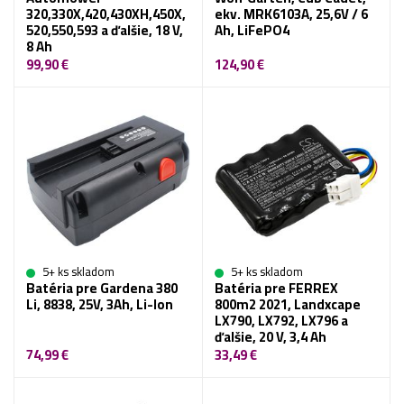
320,330X,420,430XH,450X,
ekv. MRK6103A, 25,6V / 6
520,550,593 a ďalšie, 18 V,
Ah, LiFePO4
8 Ah
99,90 €
124,90 €
5+ ks skladom
5+ ks skladom
Batéria pre Gardena 380
Batéria pre FERREX
Li, 8838, 25V, 3Ah, Li-Ion
800m2 2021, Landxcape
LX790, LX792, LX796 a
ďalšie, 20 V, 3,4 Ah
74,99 €
33,49 €