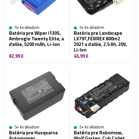
5+ ks skladom
5+ ks skladom
Batéria pre Wiper i130S,
Batéria pre Landxcape
Ambrogio Twenty Elite, a
LX797,FERREX 800m2
ďalšie, 5200 mAh, Li-Ion
2021 a ďalšie, 2.5 Ah, 20V,
Li-Ion
82,99 €
45,99 €
5+ ks skladom
5+ ks skladom
Batéria pre Husqvarna
Batéria pre Robomow,
Automower
Wolf Garten, Cub Cadet,