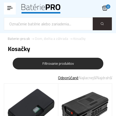
0
Baterie-pro.sk
Dom, dielňa a záhrada
Kosačky
Kosačky
Filtrovanie produktov
Odporúčané
Najlacnejší
Najdrahší