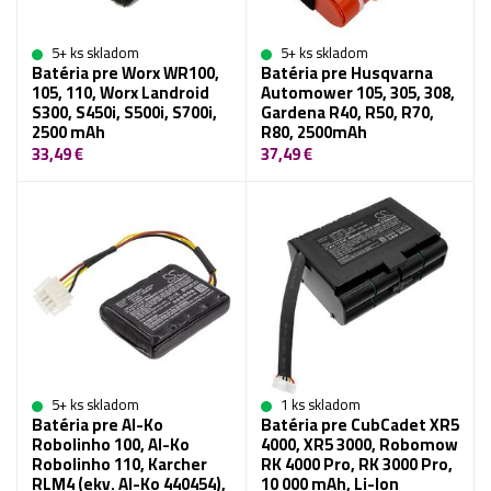
5+ ks skladom
5+ ks skladom
Batéria pre Worx WR100,
Batéria pre Husqvarna
105, 110, Worx Landroid
Automower 105, 305, 308,
S300, S450i, S500i, S700i,
Gardena R40, R50, R70,
2500 mAh
R80, 2500mAh
33,49 €
37,49 €
5+ ks skladom
1 ks skladom
Batéria pre Al-Ko
Batéria pre CubCadet XR5
Robolinho 100, Al-Ko
4000, XR5 3000, Robomow
Robolinho 110, Karcher
RK 4000 Pro, RK 3000 Pro,
RLM4 (ekv. Al-Ko 440454),
10 000 mAh, Li-Ion