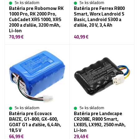
5+ ks skladom
5+ ks skladom
Batéria pre Robomow RK
Batéria pre Ferrex R800
1000 Pro, RK 2000 Pro,
Smart, Worx Landroid S
CubCadet XR5 1000, XR5
Basic, Landroid S300 a
2000 a ďalšie, 3200 mAh,
ďalšie, 20 V, 3,4 Ah
Li-Ion
70,99 €
40,99 €
5+ ks skladom
5+ ks skladom
Batéria pre Ecovacs
Batéria pre Landxcape
BAIZE, G1-800, GX-600,
CR208E, R800 Smart,
GOAT G1 a ďalšie, 6,4 Ah,
LX835, LX992, 2500 mAh,
18,5 V
Li-Ion
66,99 €
29,49 €