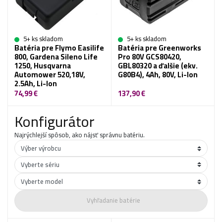
5+ ks skladom
5+ ks skladom
Batéria pre Flymo Easilife
Batéria pre Greenworks
800, Gardena Sileno Life
Pro 80V GCS80420,
1250, Husqvarna
GBL80320 a ďalšie (ekv.
Automower 520,18V,
G80B4), 4Ah, 80V, Li-Ion
2.5Ah, Li-Ion
74,99 €
137,90 €
Konfigurátor
Najrýchlejší spôsob, ako nájsť správnu batériu.
Vyhľadanie batérie