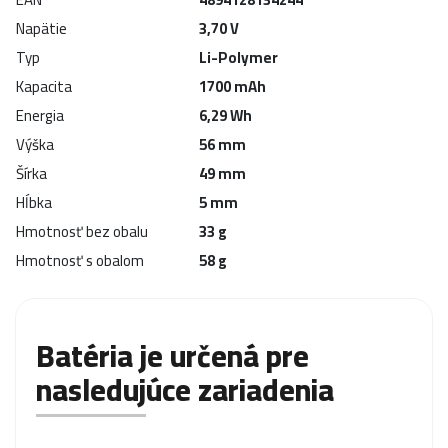
Napätie
3,70 V
Typ
Li-Polymer
Kapacita
1700 mAh
Energia
6,29 Wh
Výška
56 mm
Šírka
49 mm
Hĺbka
5 mm
Hmotnosť bez obalu
33 g
Hmotnosť s obalom
58 g
Batéria je určená pre
nasledujúce zariadenia