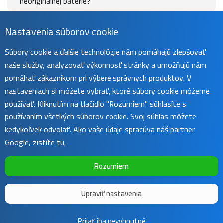
neoriginálnej batérie?
Nastavenia súborov cookie
Návod
Súbory cookie a ďalšie technológie nám pomáhajú zlepšovať
naše služby, analyzovať výkonnosť stránky a umožňujú nám
pomáhať zákazníkom pri výbere správnych produktov. V
Uživatelský manuál nájdete na
tejto stránke
.
nastaveniach si môžete vybrať, ktoré súbory cookie môžeme
používať. Kliknutím na tlačidlo "Rozumiem" súhlasíte s
používaním všetkých súborov cookie. Svoj súhlas môžete
kedykoľvek odvolať. Ako vaše údaje spracúva náš partner
Google, zistíte
tu
.
Rozumiem
Upraviť nastavenia
Copyright ©
Sunnysoft
2016 - 2026 | Template by
Colorlib
Prijať iba nevyhnutné