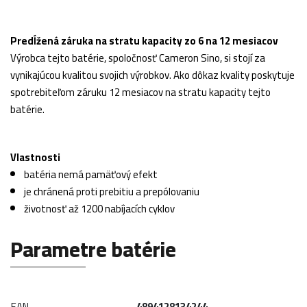
Predĺžená záruka na stratu kapacity zo 6 na 12 mesiacov
Výrobca tejto batérie, spoločnosť Cameron Sino, si stojí za
vynikajúcou kvalitou svojich výrobkov. Ako dôkaz kvality poskytuje
spotrebiteľom záruku 12 mesiacov na stratu kapacity tejto
batérie.
Vlastnosti
batéria nemá pamäťový efekt
je chránená proti prebitiu a prepólovaniu
životnosť až 1200 nabíjacích cyklov
Parametre batérie
EAN
4894128134244