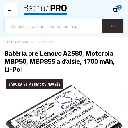
0
Baterie-pro.sk
CS-LVA258SL
Batéria pre Lenovo A2580, Motorola
MBP50, MBP855 a ďalšie, 1700 mAh,
Li-Pol
ZÁRUKA +6 MESIACOV NAVYŠE