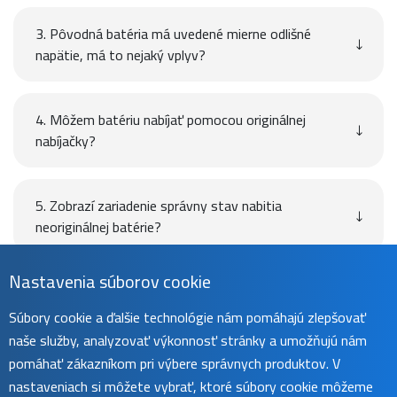
3. Pôvodná batéria má uvedené mierne odlišné
napätie, má to nejaký vplyv?
4. Môžem batériu nabíjať pomocou originálnej
nabíjačky?
5. Zobrazí zariadenie správny stav nabitia
neoriginálnej batérie?
Nastavenia súborov cookie
Návod
Súbory cookie a ďalšie technológie nám pomáhajú zlepšovať
naše služby, analyzovať výkonnosť stránky a umožňujú nám
pomáhať zákazníkom pri výbere správnych produktov. V
Uživatelský manuál nájdete na
tejto stránke
.
nastaveniach si môžete vybrať, ktoré súbory cookie môžeme