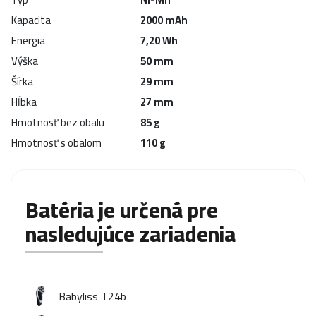
Kapacita
2000 mAh
Energia
7,20 Wh
Výška
50 mm
Šírka
29 mm
Hĺbka
27 mm
Hmotnosť bez obalu
85 g
Hmotnosť s obalom
110 g
Batéria je určená pre
nasledujúce zariadenia
Babyliss T24b