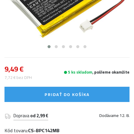
9,49 €
5 ks skladom
, pošleme okamžite
7,72 € bez DPH
PRIDAŤ DO KOŠÍKA
Doprava
od 2,99 €
Dodávame 12. 8.
Kód tovaru:
CS-BPC142MB