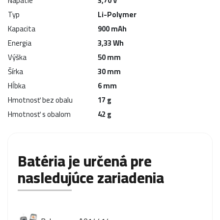
Napätie
3,70 V
Typ
Li-Polymer
Kapacita
900 mAh
Energia
3,33 Wh
Výška
50 mm
Šírka
30 mm
Hĺbka
6 mm
Hmotnosť bez obalu
17 g
Hmotnosť s obalom
42 g
Batéria je určená pre
nasledujúce zariadenia