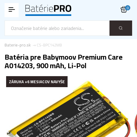
0
Baterie-pro.sk
CS-BPC142MB
Batéria pre Babymoov Premium Care
A014203, 900 mAh, Li-Pol
ZÁRUKA +6 MESIACOV NAVYŠE