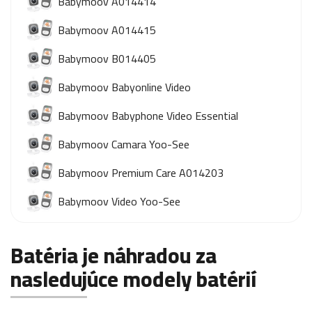
Babymoov A014414
Babymoov A014415
Babymoov B014405
Babymoov Babyonline Video
Babymoov Babyphone Video Essential
Babymoov Camara Yoo-See
Babymoov Premium Care A014203
Babymoov Video Yoo-See
Batéria je náhradou za
nasledujúce modely batérií