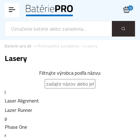
0
Baterie-pro.sk
Priemyselné zariadenia
Lasery
Lasery
Filtrujte výrobca podľa názvu:
l
Laser Alignment
Lazer Runner
p
Phase One
r