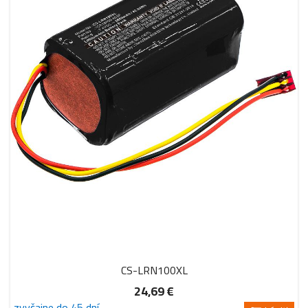
CS-LRN100XL
24,69 €
zvyčajne do 45 dní