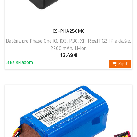
CS-PHA250MC
Batéria pre Phase One IQ, IQ3, P30, XF, Riegl FG21P a ďalšie,
2200 mAh, Li-Ion
12,49 €
3 ks skladom
kúpiť